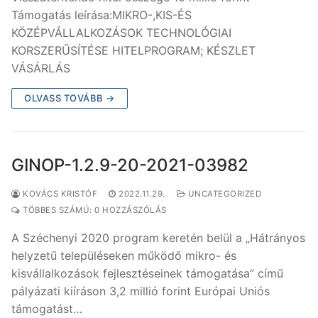
Támogatás leírása:MIKRO-,KIS-ÉS
KÖZÉPVÁLLALKOZÁSOK TECHNOLÓGIAI
KORSZERŰSÍTÉSE HITELPROGRAM; KÉSZLET
VÁSÁRLÁS
OLVASS TOVÁBB →
GINOP-1.2.9-20-2021-03982
KOVÁCS KRISTÓF
2022.11.29.
UNCATEGORIZED
TÖBBES SZÁMÚ: 0 HOZZÁSZÓLÁS
A Széchenyi 2020 program keretén belül a „Hátrányos
helyzetű településeken működő mikro- és
kisvállalkozások fejlesztéseinek támogatása” című
pályázati kiíráson 3,2 millió forint Európai Uniós
támogatást…