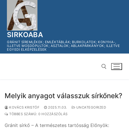
Ugrás
a
tartalomra
SIRKOABA
GRÁNIT SÍREMLÉKEK; EMLÉKTÁBLÁK; BURKOLATOK; KONYHA-,
ILLETVE MOSDÓPULTOK; ASZTALOK; ABLAKPÁRKÁNYOK; ILLETVE
EGYEDI ELKÉPZELÉSEK
Keresése:
Melyik anyagot válasszuk sírkőnek?
KOVÁCS KRISTÓF
2025.11.03.
UNCATEGORIZED
TÖBBES SZÁMÚ: 0 HOZZÁSZÓLÁS
Gránit sírkő – A természetes tartósság Előnyök: