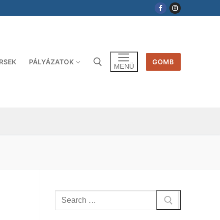
RSEK
PÁLYÁZATOK
GOMB
MENÜ
sése:
Keresése: