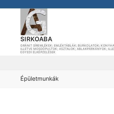
Ugrás
a
tartalomra
SIRKOABA
GRÁNIT SÍREMLÉKEK; EMLÉKTÁBLÁK; BURKOLATOK; KONYHA
ILLETVE MOSDÓPULTOK; ASZTALOK; ABLAKPÁRKÁNYOK; ILL
EGYEDI ELKÉPZELÉSEK
Épületmunkák