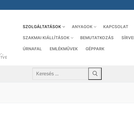
SZOLGÁLTATÁSOK
ANYAGOK
KAPCSOLAT
SZAKMAI KIÁLLÍTÁSOK
BEMUTATKOZÁS
SÍRVE
ÚRNAFAL
EMLÉKMŰVEK
GÉPPARK
-,
ETVE
Kere
Keresése: